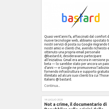
Quasi vent'anni fa, affascinati dal comfort 
nuove tecnologie web, abbiamo spostato tut
nostri servizi di posta su Google migrando tu
nostri amici e clienti che, avendo richiesto 
ottenuto una propria email personale
@bastard.it, desideravano partecipare
all'iniziativa. Gmail era ancora in versione p
beta — lo sarebbe stato per ancora un paio
d'anni — e Google ne promuoveva l'adozi
fornendo infrastruttura e supporto gratuito
illimitato ad alcuni suoi clienti tra cui Thos
Italians @ bastard.
Continua...
14 LUGLIO 2020
Not a crime, il documentario di