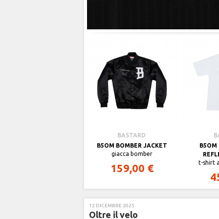
BASTARD
B
B5OM BOMBER JACKET
B5OM 
giacca bomber
REFL
t-shirt
159,00 €
4
12 DICEMBRE 2025
Oltre il velo