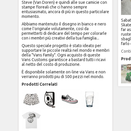
Steve (Van Doren) e quindi alle sue camicie con
stampe floreali che ci hanno sempre
entusiasmato, ancora di più in questo particolare
momento.
Sabat
Abbiamo mantenuto il disegno in bianco e nero
Skate
come l'originale volutamente, così da
far a
permetterti di dedicare del tempo per colorarle
ruote
con i membri più creativi della tua famiglia...
sbagl
farlo 
Questo speciale progetto è stato ideato per
supportare le piccole realtà nel mondo e membri
Conti
della "Vans Family". Ogni acquisto di queste
Prodo
Vans Customs garantisce a bastard tutti i ricavi
al netto del costo di produzione.
È disponibile solamente on-line via Vans e non
verranno prodotti piu di 500 pezzi nel mondo.
Prodotti Correlati