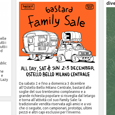
div
delle
ti i
tti i
ed
ublic
one
 e
e Lazy
Da sabato 2 e fino a domenica 3 dicembre
all'Ostello Bello Milano Centrale, bastard alle
soglie del suo trentesimo compleanno e a
grande richiesta popolare si risveglia dal letargo
e torna all'attività col suo Family Sale: la
tradizionale vendita riservata agli amici e a voi
che ci seguite, con campionari, prototipi, ultimi
pezzi e altri capi esclusivi per l'inverno.