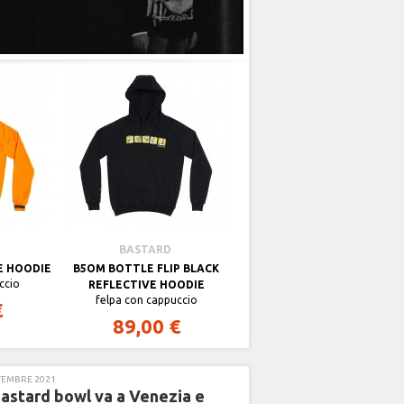
BASTARD
BASTARD
E HOODIE
B5OM BOTTLE FLIP BLACK
CARGO
ccio
il pantalone cargo originale di
REFLECTIVE HOODIE
bastard in cotone ripstop
felpa con cappuccio
€
109,00 €
89,00 €
TEMBRE 2021
bastard bowl va a Venezia e