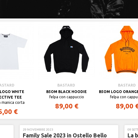
ASTARD
BASTARD
BASTARD
LOGO WHITE
B5OM BLACK HOODIE
B5OM LOGO ORANG
felpa con cappuccio
felpa con cappu
ECTIVE TEE
 a manica corta
89,00 €
89,00 
5,00 €
29 NOVEMBRE 2023
09 SET
Family Sale 2023 in Ostello Bello
La 