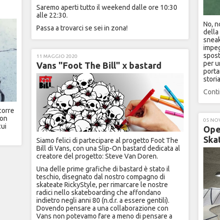
Saremo aperti tutto il weekend dalle ore 10:30
alle 22:30.
No, n
Passa a trovarci se sei in zona!
della
sneak
impeg
spost
11 MAGGIO 2020
per u
Vans "Foot The Bill" x bastard
porta
stori
Conti
corre
con
05 NO
cui
Ope
Ska
Siamo felici di partecipare al progetto Foot The
Bill di Vans, con una Slip-On bastard dedicata al
creatore del progetto: Steve Van Doren.
Una delle prime grafiche di bastard è stato il
teschio, disegnato dal nostro compagno di
skateate RickyStyle, per rimarcare le nostre
radici nello skateboarding che affondano
indietro negli anni 80 (n.d.r. a essere gentili).
Dovendo pensare a una collaborazione con
Vans non potevamo fare a meno di pensare a