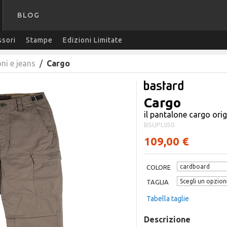
BLOG
sori
Stampe
Edizioni Limitate
ni e jeans
/
Cargo
Cargo
il pantalone cargo orig
BSUPL050
109,00 €
COLORE
TAGLIA
Tabella taglie
Descrizione