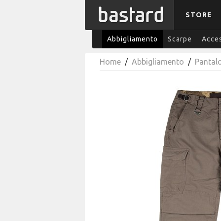
STORE
Abbigliamento
Scarpe
Acces
Home
/
Abbigliamento
/
Pantalo