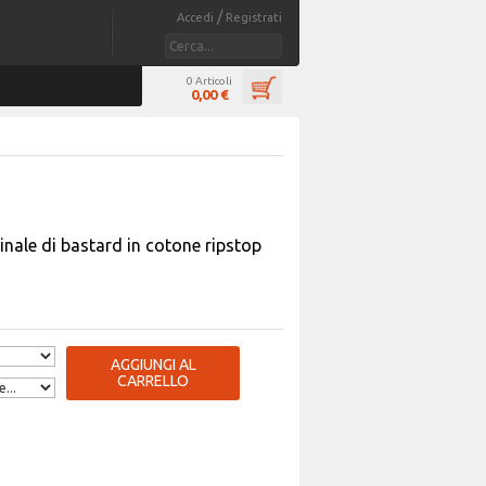
/
Accedi
Registrati
0 Articoli
0,00 €
inale di bastard in cotone ripstop
AGGIUNGI AL
CARRELLO