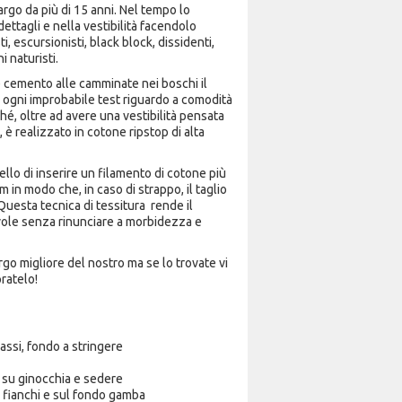
rgo da più di 15 anni. Nel tempo lo
ettagli e nella vestibilità facendolo
ti, escursionisti, black block, dissidenti,
 naturisti.
e cemento alle camminate nei boschi il
 ogni improbabile test riguardo a comodità
é, oltre ad avere una vestibilità pensata
 è realizzato in cotone ripstop di alta
uello di inserire un filamento di cotone più
in modo che, in caso di strappo, il taglio
Questa tecnica di tessitura rende il
ole senza rinunciare a morbidezza e
rgo migliore del nostro ma se lo trovate vi
ratelo!
bassi, fondo a stringere
o su ginocchia e sedere
i fianchi e sul fondo gamba