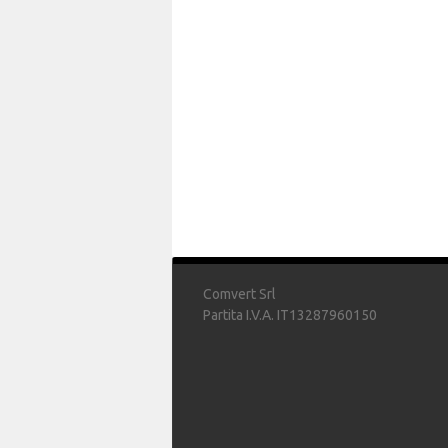
Comvert Srl
Partita I.V.A. IT13287960150