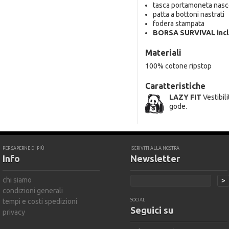
tasca portamoneta nasc
patta a bottoni nastrati
fodera stampata
BORSA SURVIVAL incl
Materiali
100% cotone ripstop
Caratteristiche
LAZY FIT
Vestibil
gode.
PER SAPERNE DI PIÙ
ISCRIVITI ALLA NOSTRA
Info
Newsletter
chi siamo
>
condizioni generali
tempi e costi spedizioni
SOCIAL
Seguici su
privacy