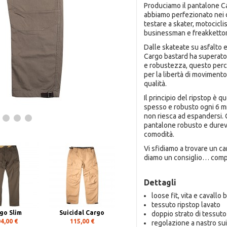
Produciamo il pantalone Ca
abbiamo perfezionato nei d
testare a skater, motociclis
businessman e freakkettoni
Dalle skateate su asfalto 
Cargo bastard ha superato
e robustezza, questo perch
per la libertà di movimento,
qualità.
Il principio del ripstop è q
spesso e robusto ogni 6 mm 
non riesca ad espandersi. 
pantalone robusto e durev
comodità.
Vi sfidiamo a trovare un ca
diamo un consiglio… comp
Dettagli
loose fit, vita e cavallo 
tessuto ripstop lavato
go Slim
Suicidal Cargo
doppio strato di tessut
4,00 €
115,00 €
regolazione a nastro su