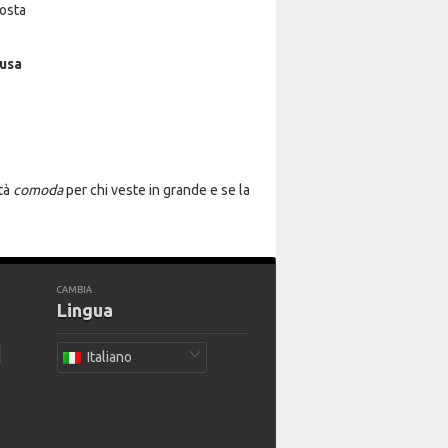
osta
usa
ità
comoda
per chi veste in grande e se la
CAMBIA
Lingua
Italiano