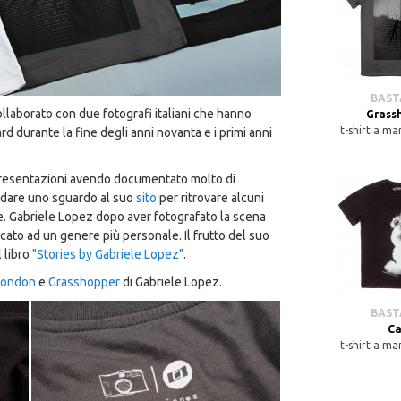
BAS
llaborato con due fotografi italiani che hanno
Grass
t-shirt a ma
d durante la fine degli anni novanta e i primi anni
presentazioni avendo documentato molto di
a dare uno sguardo al suo
sito
per ritrovare alcuni
tore. Gabriele Lopez dopo aver fotografato la scena
icato ad un genere più personale. Il frutto del suo
l libro
"Stories by Gabriele Lopez"
.
London
e
Grasshopper
di Gabriele Lopez.
BAS
Ca
t-shirt a ma