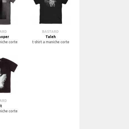
TARD
BASTARD
hoper
Taleh
niche corte
t-shirt a maniche corte
TARD
t
niche corte