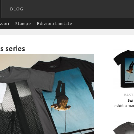
BLOG
sori
Stampe
Edizioni Limitate
s series
BAS
Swi
t-shirt a ma