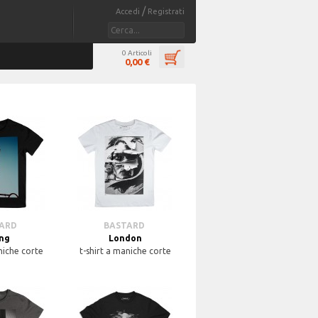
/
Accedi
Registrati
0 Articoli
0,00 €
TARD
BASTARD
ng
London
niche corte
t-shirt a maniche corte