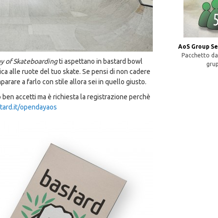
AoS Group Se
Pacchetto da 
 of Skateboarding
ti aspettano in bastard bowl
gru
ica alle ruote del tuo skate. Se pensi di non cadere
parare a farlo con stile allora sei in quello giusto.
o ben accetti ma è richiesta la registrazione perchè
tard.it/opendayaos