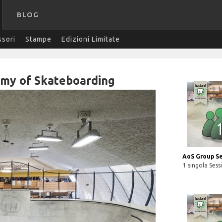
BLOG
sori
Stampe
Edizioni Limitate
my of Skateboarding
AoS Group Se
1 singola Sess