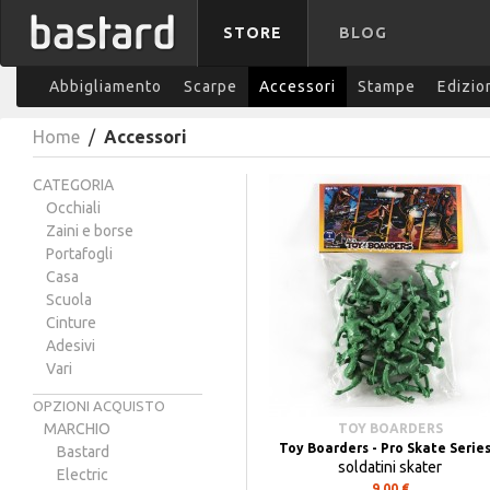
STORE
BLOG
Abbigliamento
Scarpe
Accessori
Stampe
Edizio
Home
/
Accessori
CATEGORIA
Occhiali
Zaini e borse
Portafogli
Casa
Scuola
Cinture
Adesivi
Vari
OPZIONI ACQUISTO
MARCHIO
TOY BOARDERS
Toy Boarders - Pro Skate Series
Bastard
soldatini skater
Electric
9,00 €