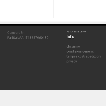
PER SAPERNE DI PIÙ
Comvert Srl
Info
Partita I.V.A. IT13287960150
chi siamo
condizioni generali
tempi e costi spedizioni
privacy