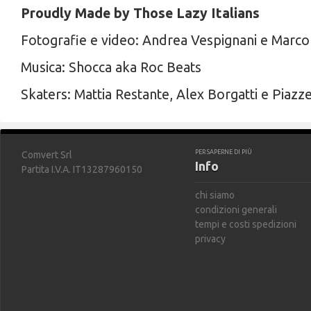
Proudly Made by Those Lazy Italians
Fotografie e video: Andrea Vespignani e Marco
Musica: Shocca aka Roc Beats
Skaters: Mattia Restante, Alex Borgatti e Piazze
PER SAPERNE DI PIÙ
Comvert Srl
Info
Partita I.V.A. IT13287960150
chi siamo
condizioni generali
tempi e costi spedizioni
privacy