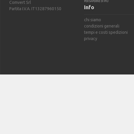
PER SAPERNE DI PIÙ
Comvert Srl
Info
Partita I.V.A. IT13287960150
chi siamo
condizioni generali
tempi e costi spedizioni
privacy