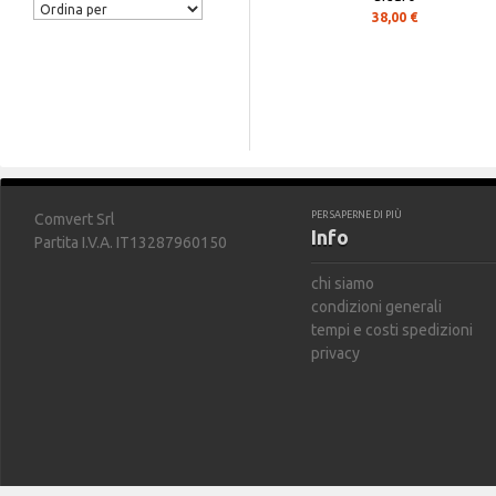
38,00 €
PER SAPERNE DI PIÙ
Comvert Srl
Info
Partita I.V.A. IT13287960150
chi siamo
condizioni generali
tempi e costi spedizioni
privacy