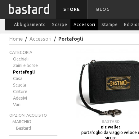
STORE
BLOG
Abbigliamento
Scarpe
Accessori
Stampe
Edizio
Home
/
Accessori
/
Portafogli
CATEGORIA
Occhiali
Zaini e borse
Portafogli
Casa
Scuola
Cinture
Adesivi
Vari
OPZIONI ACQUISTO
MARCHIO
BASTARD
Biz Wallet
Bastard
portafoglio da viaggio veloce 
sicuro