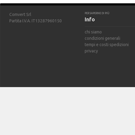
PER SAPERNE DI PIÙ
Comvert Srl
Info
Partita I.V.A. IT13287960150
chi siamo
condizioni generali
tempi e costi spedizioni
privacy