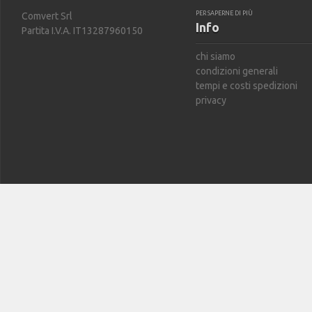
PER SAPERNE DI PIÙ
Comvert Srl
Info
Partita I.V.A. IT13287960150
chi siamo
condizioni generali
tempi e costi spedizioni
privacy