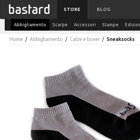
STORE
BLOG
Abbigliamento
Scarpe
Accessori
Stampe
Edizio
Home
/
Abbigliamento
/
Calze e boxer
/
Sneaksocks