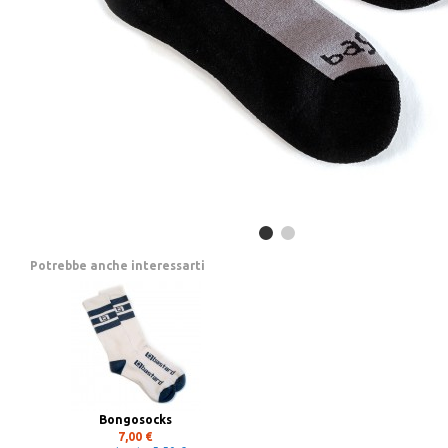
Potrebbe anche interessarti
Bongosocks
7,00 €