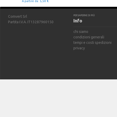
5,50 €
A partire da:
PER SAPERNE DI PIÙ
Comvert Srl
Info
Partita I.V.A. IT13287960150
chi siamo
condizioni generali
tempi e costi spedizioni
privacy