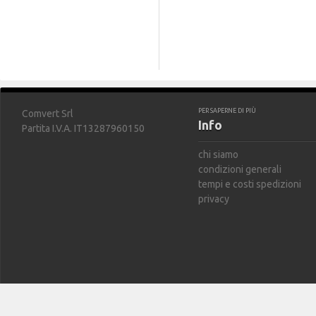
PER SAPERNE DI PIÙ
Comvert Srl
Info
Partita I.V.A. IT13287960150
chi siamo
condizioni generali
tempi e costi spedizioni
privacy