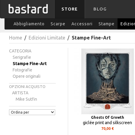
STORE
BLOG
Abbigliamento
Scarpe
Accessori
Stampe
Edizio
Home
/
Edizioni Limitate
/
Stampe Fine-Art
CATEGORIA
Serigrafie
Stampe Fine-Art
Fotografie
Opere originali
OPZIONI ACQUISTO
ARTISTA
Mike Sutfin
Ghosts Of Growth
giclée print and silkscreen
70,00 €