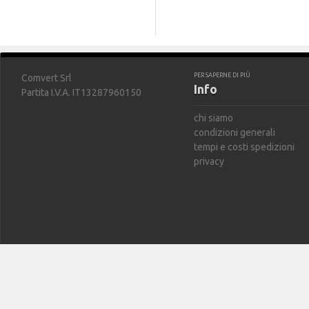
PER SAPERNE DI PIÙ
Comvert Srl
Info
Partita I.V.A. IT13287960150
chi siamo
condizioni generali
tempi e costi spedizioni
privacy