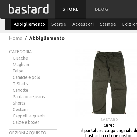
STORE
BLOG
Abbigliamento
Scarpe
Accessori
Stampe
Edizio
Home
/
Abbigliamento
CATEGORIA
Giacche
Maglioni
Felpe
Camicie e polo
T-Shirts
Canotte
Pantaloni e jeans
Shorts
Costumi
Cappelli e guanti
BASTARD
Calze e boxer
Cargo
il pantalone cargo originale di
OPZIONI ACQUISTO
bastard in cotone ripstop