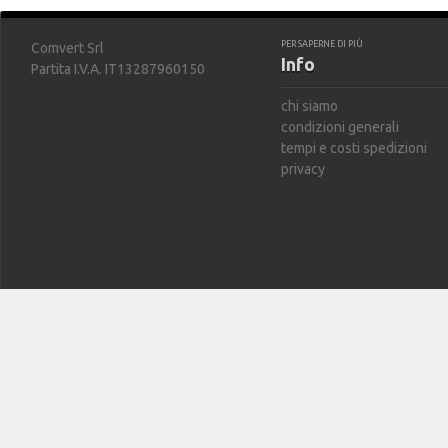
PER SAPERNE DI PIÙ
Comvert Srl
Info
Partita I.V.A. IT13287960150
chi siamo
condizioni generali
tempi e costi spedizioni
privacy