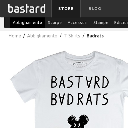
STORE
BLOG
Abbigliamento
Scarpe
Accessori
Stampe
Edizio
Home
/
Abbigliamento
/
T-Shirts
/
Badrats