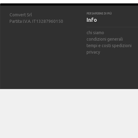
PER SAPERNE DI PIÙ
Comvert Srl
Info
Partita I.V.A. IT13287960150
chi siamo
condizioni generali
tempi e costi spedizioni
privacy