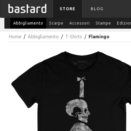
STORE
BLOG
Abbigliamento
Scarpe
Accessori
Stampe
Edizio
Home
/
Abbigliamento
/
T-Shirts
/
Flamingo