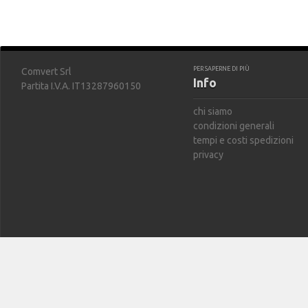
PER SAPERNE DI PIÙ
Comvert Srl
Info
Partita I.V.A. IT13287960150
chi siamo
condizioni generali
tempi e costi spedizioni
privacy