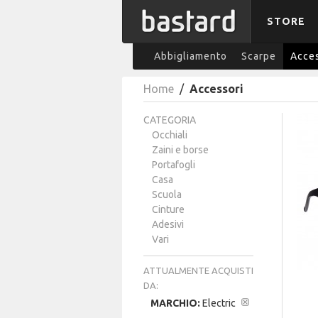
STORE
Abbigliamento
Scarpe
Acces
Home
/
Accessori
CATEGORIA
Occhiali
Zaini e borse
Portafogli
Casa
Scuola
Cinture
Adesivi
Vari
ATTUALMENTE ACQUISTI
DA:
MARCHIO:
Electric