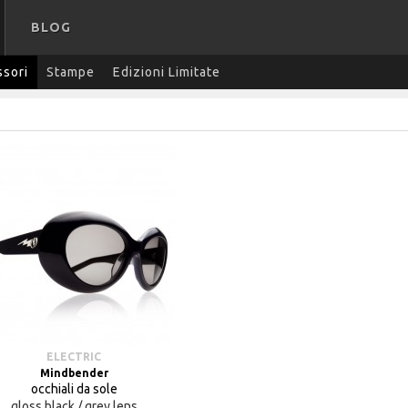
BLOG
sori
Stampe
Edizioni Limitate
ELECTRIC
Mindbender
occhiali da sole
gloss black / grey lens