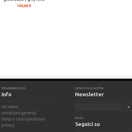
100,00 €
PER SAPERNE DI PIÙ
ISCRIVITI ALLA NOSTRA
Info
Newsletter
chi siamo
>
condizioni generali
tempi e costi spedizioni
SOCIAL
Seguici su
privacy