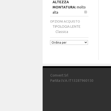
ALTEZZA
MONTATURA:
molto
alta
OPZIONI ACQUISTO
TIPOLOGIA LENTE
Classica
Comvert Srl
Partita I.V.A. IT13287960150