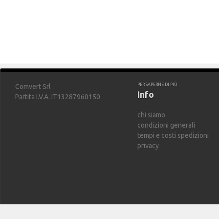
PER SAPERNE DI PIÙ
Comvert Srl
Info
Partita I.V.A. IT13287960150
chi siamo
condizioni generali
tempi e costi spedizioni
privacy