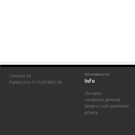
PER SAPERNE DI PIÙ
Comvert Srl
Info
Partita I.V.A. IT13287960150
chi siamo
condizioni generali
tempi e costi spedizioni
privacy