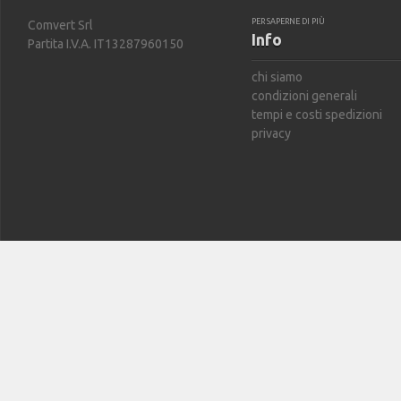
PER SAPERNE DI PIÙ
Comvert Srl
Info
Partita I.V.A. IT13287960150
chi siamo
condizioni generali
tempi e costi spedizioni
privacy