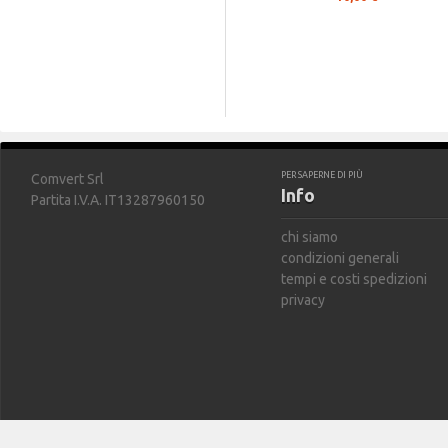
PER SAPERNE DI PIÙ
Comvert Srl
Info
Partita I.V.A. IT13287960150
chi siamo
condizioni generali
tempi e costi spedizioni
privacy