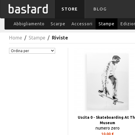
STORE
BLOG
Abbigliamento
Scarpe
Accessori
Stampe
Edizio
Home
/
Stampe
/
Riviste
Uscita 0 - Skateboarding At T
Museum
numero zero
10,00 €