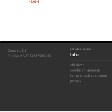
49,00 €
PER SAPERNE DI PIÙ
Comvert Srl
Info
Partita I.V.A. IT13287960150
chi siamo
condizioni generali
tempi e costi spedizioni
privacy