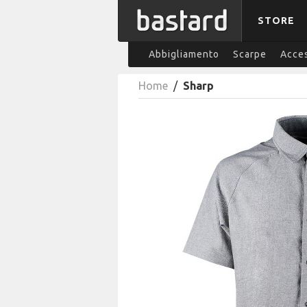
STORE
Abbigliamento
Scarpe
Acces
Home
/
Sharp