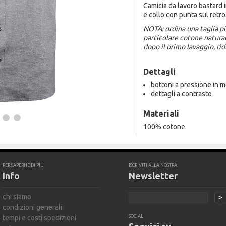
Camicia da lavoro bastard 
e collo con punta sul retro
NOTA: ordina una taglia pi
particolare cotone naturale
dopo il primo lavaggio, ri
Dettagli
bottoni a pressione in m
dettagli a contrasto
Materiali
100% cotone
PER SAPERNE DI PIÙ
ISCRIVITI ALLA NOSTRA
Info
Newsletter
chi siamo
>
condizioni generali
tempi e costi spedizioni
SOCIAL