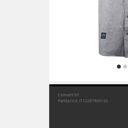
Comvert Srl
Partita I.V.A. IT13287960150