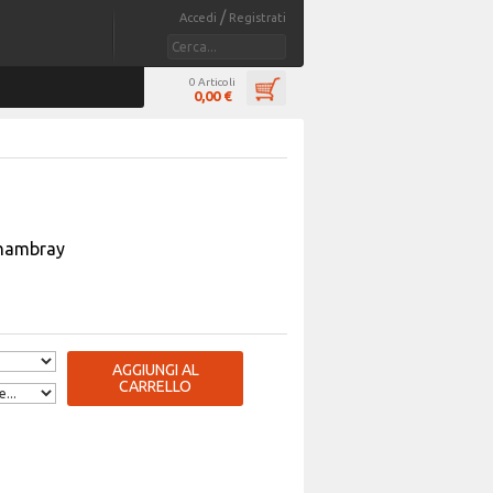
/
Accedi
Registrati
0 Articoli
0,00 €
chambray
AGGIUNGI AL
CARRELLO