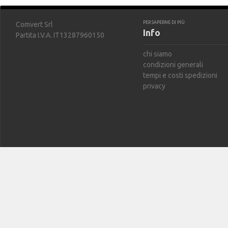
PER SAPERNE DI PIÙ
Comvert Srl
Info
Partita I.V.A. IT13287960150
chi siamo
condizioni generali
tempi e costi spedizioni
privacy