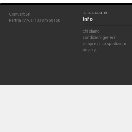
PER SAPERNE DI PIÙ
Comvert Srl
Info
Partita I.V.A. IT13287960150
chi siamo
condizioni generali
tempi e costi spedizioni
privacy