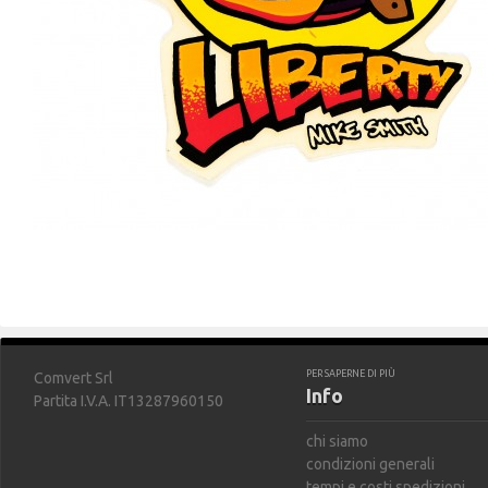
PER SAPERNE DI PIÙ
Comvert Srl
Info
Partita I.V.A. IT13287960150
chi siamo
condizioni generali
tempi e costi spedizioni