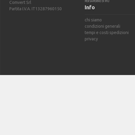
PER SAPERNE DI PIÙ
Comvert Srl
Info
Partita I.V.A. IT13287960150
chi siamo
condizioni generali
tempi e costi spedizioni
privacy