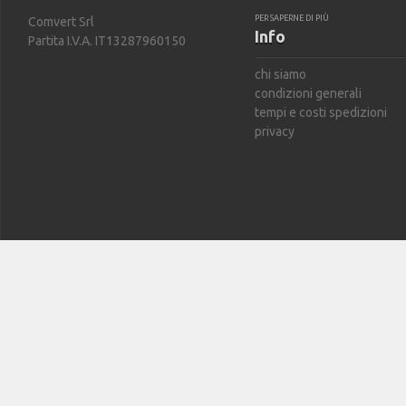
PER SAPERNE DI PIÙ
Comvert Srl
Info
Partita I.V.A. IT13287960150
chi siamo
condizioni generali
tempi e costi spedizioni
privacy