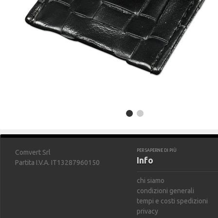
PER SAPERNE DI PIÙ
Comvert Srl
Info
Partita I.V.A. IT13287960150
chi siamo
condizioni generali
tempi e costi spedizioni
privacy