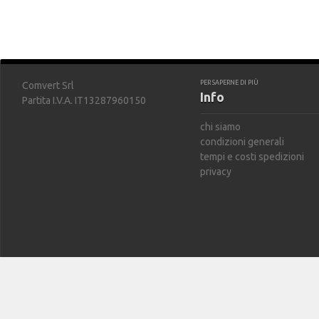
PER SAPERNE DI PIÙ
Comvert Srl
Info
Partita I.V.A. IT13287960150
chi siamo
condizioni generali
tempi e costi spedizioni
privacy