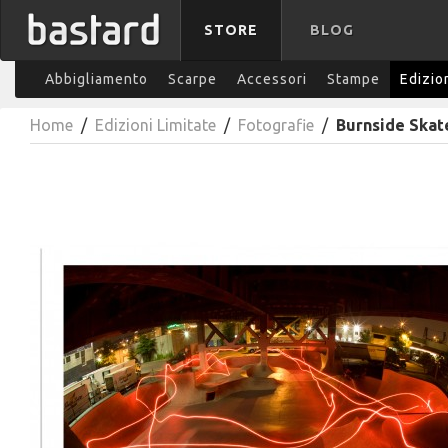
STORE
BLOG
Abbigliamento
Scarpe
Accessori
Stampe
Edizio
Home
/
Edizioni Limitate
/
Fotografie
/
Burnside Skat