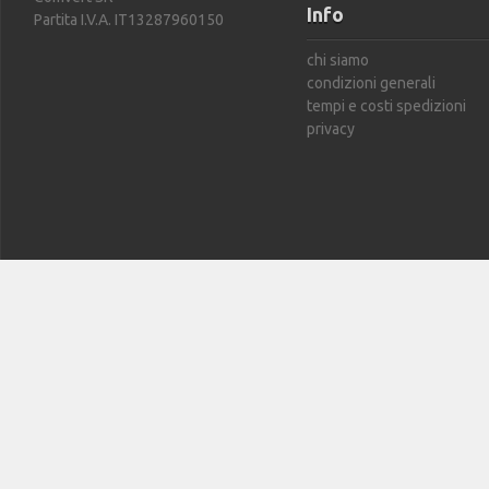
Info
Partita I.V.A. IT13287960150
chi siamo
condizioni generali
tempi e costi spedizioni
privacy