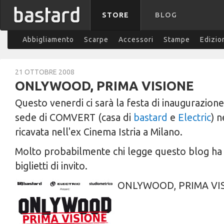
STORE
BLOG
Abbigliamento
Scarpe
Accessori
Stampe
Edizio
21 OTTOBRE 2008
ONLYWOOD, PRIMA VISIONE
Questo venerdi ci sarà la festa di inaugurazion
sede di COMVERT (casa di
bastard
e
Electric
) 
ricavata nell'ex Cinema Istria a Milano.
Molto probabilmente chi legge questo blog ha g
biglietti di invito.
ONLYWOOD, PRIMA VI