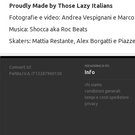
Proudly Made by Those Lazy Italians
Fotografie e video: Andrea Vespignani e Marco
Musica: Shocca aka Roc Beats
Skaters: Mattia Restante, Alex Borgatti e Piazze
PER SAPERNE DI PIÙ
Comvert Srl
Info
Partita I.V.A. IT13287960150
chi siamo
condizioni generali
tempi e costi spedizioni
privacy