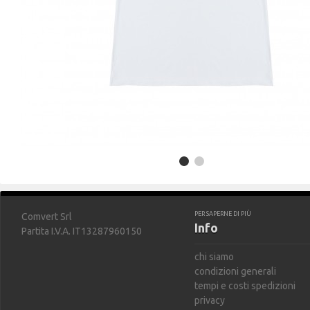
PER SAPERNE DI PIÙ
Comvert Srl
Info
Partita I.V.A. IT13287960150
chi siamo
condizioni generali
tempi e costi spedizioni
privacy