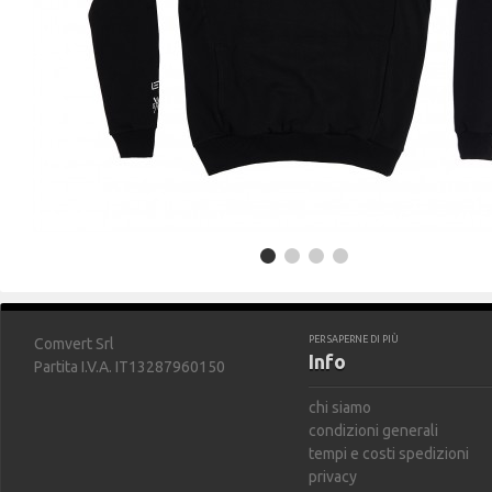
PER SAPERNE DI PIÙ
Comvert Srl
Info
Partita I.V.A. IT13287960150
chi siamo
condizioni generali
tempi e costi spedizioni
privacy