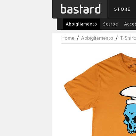
STORE
Abbigliamento
Scarpe
Acces
Home
/
Abbigliamento
/
T-Shirt