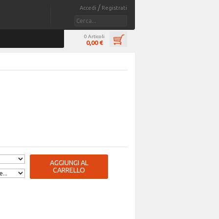
/
Accedi
Registrati
0 Articoli
0,00 €
AGGIUNGI AL
CARRELLO