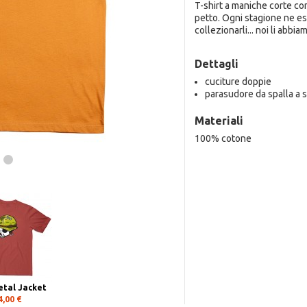
T-shirt a maniche corte con
petto. Ogni stagione ne es
collezionarli... noi li abbiam
Dettagli
cuciture doppie
parasudore da spalla a s
Materiali
100% cotone
etal Jacket
4,00 €