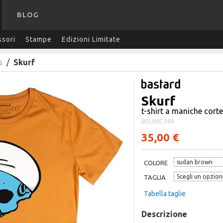
BLOG
sori
Stampe
Edizioni Limitate
s
/
Skurf
Skurf
t-shirt a maniche corte
BSUMC348
35,00 €
COLORE
TAGLIA
Tabella taglie
Descrizione