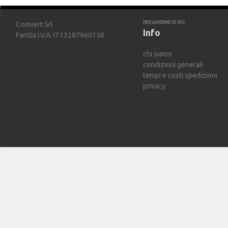
PER SAPERNE DI PIÙ
Comvert Srl
Info
Partita I.V.A. IT13287960150
chi siamo
condizioni generali
tempi e costi spedizioni
privacy