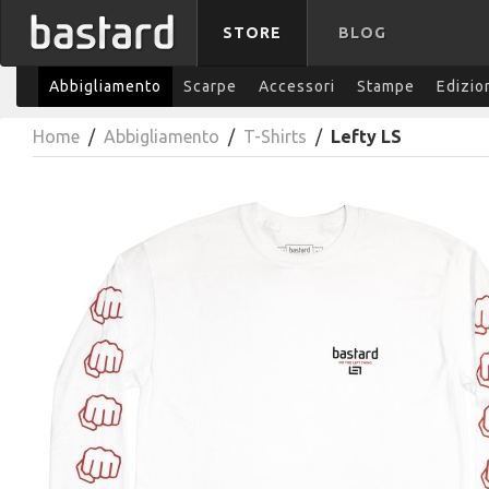
STORE
BLOG
Abbigliamento
Scarpe
Accessori
Stampe
Edizio
Home
/
Abbigliamento
/
T-Shirts
/
Lefty LS