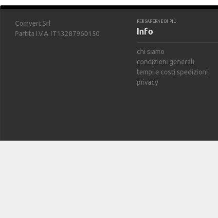
PER SAPERNE DI PIÙ
Comvert Srl
Info
Partita I.V.A. IT13287960150
chi siamo
condizioni generali
tempi e costi spedizioni
privacy