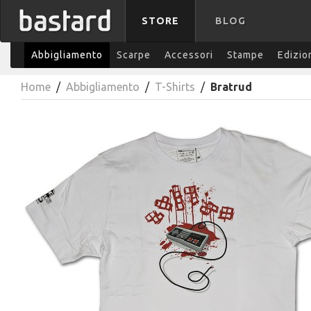
STORE
BLOG
Abbigliamento
Scarpe
Accessori
Stampe
Edizio
Home
/
Abbigliamento
/
T-Shirts
/
Bratrud