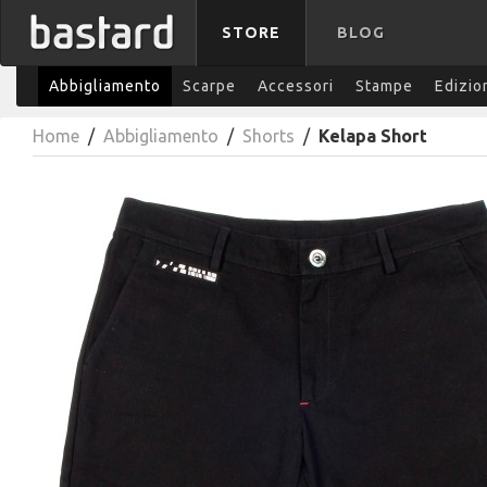
STORE
BLOG
Abbigliamento
Scarpe
Accessori
Stampe
Edizio
Home
/
Abbigliamento
/
Shorts
/
Kelapa Short