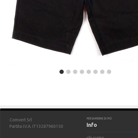
PER SAPERNE DI PIÙ
Comvert Srl
Info
Partita I.V.A. IT13287960150
chi siamo