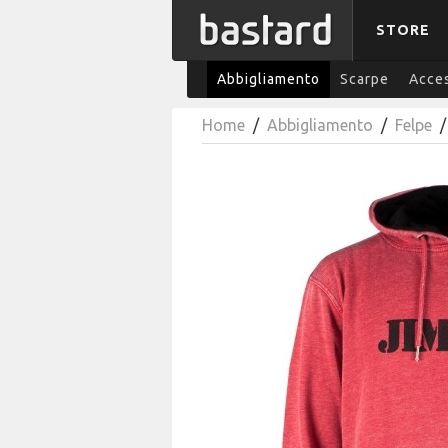
STORE
Abbigliamento
Scarpe
Acces
Home
/
Abbigliamento
/
Felpe