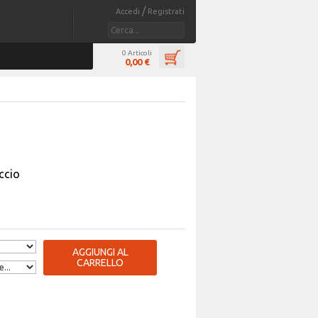
/
Accedi
Registrati
0 Articoli
0,00 €
ccio
AGGIUNGI AL
CARRELLO