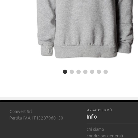
PER SAPERNE DI PIÙ
Comvert Srl
Info
Partita I.V.A. IT13287960150
chi siamo
condizioni generali