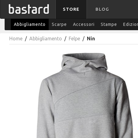
STORE
BLOG
Abbigliamento
Scarpe
Accessori
Stampe
Edizio
Home
/
Abbigliamento
/
Felpe
/
Nin