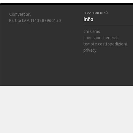
PER SAPERNE DI PIÙ
Comvert Srl
Info
Partita I.V.A. IT13287960150
chi siamo
condizioni generali
tempi e costi spedizioni
privacy