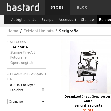
STORE
BLOG
Abbigliamento
Scarpe
Accessori
Stampe
Edizio
Home
/
Edizioni Limitate
/
Serigrafie
CATEGORIA
Serigrafie
Stampe Fine-Art
Fotografie
Opere originali
ATTUALMENTE ACQUISTI
DA:
ARTISTA:
Bryce
Kanights
Organized Chaos Gonz poster 
white
serigrafia su carta
35,00 €