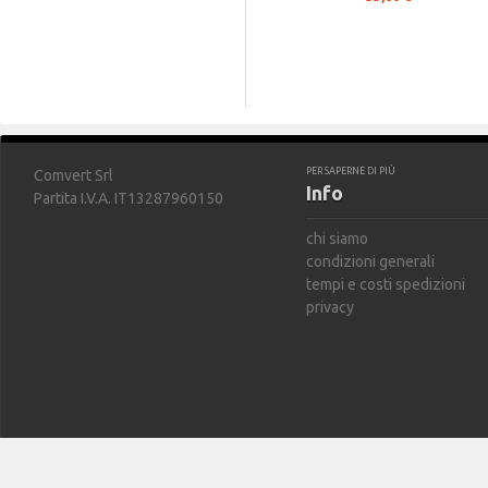
PER SAPERNE DI PIÙ
Comvert Srl
Info
Partita I.V.A. IT13287960150
chi siamo
condizioni generali
tempi e costi spedizioni
privacy