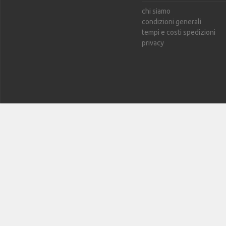
chi siamo
condizioni generali
tempi e costi spedizioni
privacy